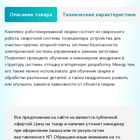
Описание товара
Технические характеристики
Комплекс роботизированной сварки состоит из сварочного
робота, сварочной системы, позиционера, устройства для
очистки горелки, опорной плиты, системы безопасности,
электрической системы управления и зажима заготовки.
Позволяет проводить обучение и инженерное внедрение в
структуру системы, отладку и вторичную разработку. Между тем,
его также можно использовать для обучения сварке и
обработки различных деталей, а также квадратично развить
или улучшить зажим в зависимости от объекта сварки.
Вес:
Размеры (Д x Ш x В):
Все предложения на сайте не являются публичной
офертой. Цену на товар и наличие уточнит менеджер
Потребляемая мощность, В·А:
22000
при оформлении заказа или по результатам
Электропитание:
выставленного КП. Обращаем ваше внимание на то,
напряжение, В:
380