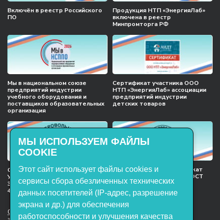
Включён в реестр Российского
Продукция НТП «ЭнергияЛаб»
ПО
включена в реестр
Минпромторга РФ
Мы в национальном союзе
Сертификат участника ООО
предприятий индустрии
НТП «ЭнергияЛаб» ассоциации
учебного оборудования и
предприятий индустрии
поставщиков образовательных
детских товаров
организация
МЫ ИСПОЛЬЗУЕМ ФАЙЛЫ
COOKIE
Этот сайт использует файлы cookies и
Международный сертификат
Сертификат соответствия
менеджмента качества ГОСТ
Учебное оборудование, марки
сервисы сбора обезличенных технических
ISO 9001:2015
ЭнергияЛаб ТУ 32.99.53–001–
47627947–2021 Серийный выпуск
данных посетителей (IP-адрес, разрешение
экрана и др.) для обеспечения
ООО НТП «ЭнергияЛаб». Все права
работоспособности и улучшения качества
защищены.