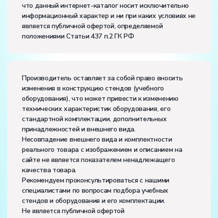
что данный интернет-каталог носит исключительно
частота, Гц:
50
информационный характер и ни при каких условиях не
Класс защиты от поражения электрическим током:
I
является публичной офертой, определяемой
Диапазон рабочих температур, ˚С:
+10…+35
положениями Статьи 437 п.2 ГК РФ
Влажность, %:
до 80
Количество человек, которое одновременно и
активно может работать на комплекте:
4
Производитель оставляет за собой право вносить
изменения в конструкцию стендов (учебного
оборудования), что может привести к изменению
технических характеристик оборудования, его
стандартной комплектации, дополнительных
принадлежностей и внешнего вида.
Несовпадение внешнего вида и комплектности
реального товара с изображением и описанием на
сайте не является показателем ненадлежащего
качества товара.
Рекомендуем проконсультироваться с нашими
специалистами по вопросам подбора учебных
стендов и оборудования и его комплектации.
Не является публичной офертой