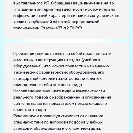
выставленного КП. Обращаем ваше внимание на то,
напряжение, В:
220
что данный интернет-каталог носит исключительно
частота, Гц:
50
информационный характер и ни при каких условиях не
Класс защиты от поражения электрическим током:
I
является публичной офертой, определяемой
Диапазон рабочих температур, ˚С:
+10…+35
положениями Статьи 437 п.2 ГК РФ
Влажность, %:
до 80
Количество человек, которое одновременно и
активно может работать на комплекте:
6
Производитель оставляет за собой право вносить
изменения в конструкцию стендов (учебного
оборудования), что может привести к изменению
технических характеристик оборудования, его
стандартной комплектации, дополнительных
принадлежностей и внешнего вида.
Несовпадение внешнего вида и комплектности
реального товара с изображением и описанием на
сайте не является показателем ненадлежащего
качества товара.
Рекомендуем проконсультироваться с нашими
специалистами по вопросам подбора учебных
стендов и оборудования и его комплектации.