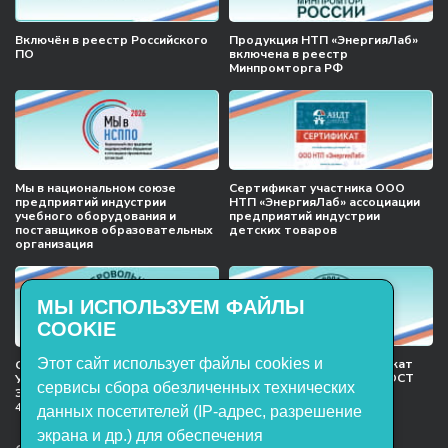
Включён в реестр Российского
Продукция НТП «ЭнергияЛаб»
ПО
включена в реестр
Минпромторга РФ
Мы в национальном союзе
Сертификат участника ООО
предприятий индустрии
НТП «ЭнергияЛаб» ассоциации
учебного оборудования и
предприятий индустрии
поставщиков образовательных
детских товаров
организация
МЫ ИСПОЛЬЗУЕМ ФАЙЛЫ
COOKIE
Этот сайт использует файлы cookies и
Международный сертификат
Сертификат соответствия
менеджмента качества ГОСТ
Учебное оборудование, марки
сервисы сбора обезличенных технических
ISO 9001:2015
ЭнергияЛаб ТУ 32.99.53–001–
47627947–2021 Серийный выпуск
данных посетителей (IP-адрес, разрешение
экрана и др.) для обеспечения