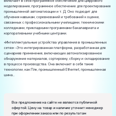
включает в себя программное обеспечение для цифрового
моделирования, программное обеспечение для проектирования
промышленной автоматизации и т. Д. Оно подходит для
обучения навыкам, соревнований и требований к оценке,
связанных с профессиональными училищами, техническими
колледжами, прикладными программами бакалавриата и
корпоративными учебными центрами.
«Интеллектуальные устройства управления в промышленных
сетях» –Это интегрированная платформа, разработанная для
сценариев применения, включающих автоматизированное
обнаружение материалов, сортировку, сборку и складирование
в процессе производства. Она включает в себя такие
технологии, как Плк, промышленный Ethernet, промышленная
шина...
Вес:
Размеры (Д x Ш x В):
Все предложения на сайте не являются публичной
офертой. Цену на товар и наличие уточнит менеджер
Потребляемая мощность, В·А:
5000
при оформлении заказа или по результатам
Электропитание: