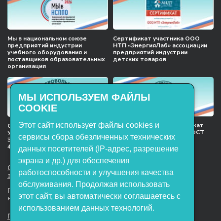
Мы в национальном союзе
Сертификат участника ООО
предприятий индустрии
НТП «ЭнергияЛаб» ассоциации
учебного оборудования и
предприятий индустрии
поставщиков образовательных
детских товаров
организация
МЫ ИСПОЛЬЗУЕМ ФАЙЛЫ
COOKIE
Этот сайт использует файлы cookies и
Международный сертификат
Сертификат соответствия
менеджмента качества ГОСТ
Учебное оборудование, марки
сервисы сбора обезличенных технических
ISO 9001:2015
ЭнергияЛаб ТУ 32.99.53–001–
47627947–2021 Серийный выпуск
данных посетителей (IP-адрес, разрешение
экрана и др.) для обеспечения
ООО НТП «ЭнергияЛаб». Все права
работоспособности и улучшения качества
защищены.
обслуживания. Продолжая использовать
Представленная на сайте информация
этот сайт, вы автоматически соглашаетесь с
не является публичной офертой
использованием данных технологий.
Пользовательское соглашение