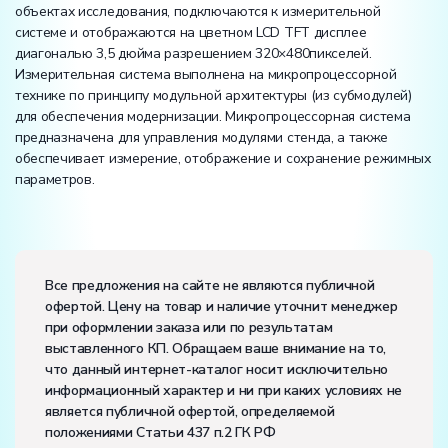
объектах исследования, подключаются к измерительной
системе и отображаются на цветном LCD TFT дисплее
диагональю 3,5 дюйма разрешением 320×480пикселей.
Измерительная система выполнена на микропроцессорной
технике по принципу модульной архитектуры (из субмодулей)
для обеспечения модернизации. Микропроцессорная система
предназначена для управления модулями стенда, а также
обеспечивает измерение, отображение и сохранение режимных
параметров.
Вес:
Размеры (Д x Ш x В):
Все предложения на сайте не являются публичной
офертой. Цену на товар и наличие уточнит менеджер
Потребляемая мощность, В·А:
3500
при оформлении заказа или по результатам
Электропитание:
выставленного КП. Обращаем ваше внимание на то,
напряжение, В:
220
что данный интернет-каталог носит исключительно
частота, Гц:
50
информационный характер и ни при каких условиях не
Класс защиты от поражения электрическим током:
I
является публичной офертой, определяемой
Диапазон рабочих температур, ˚С:
+10…+35
положениями Статьи 437 п.2 ГК РФ
Влажность, %:
до 80