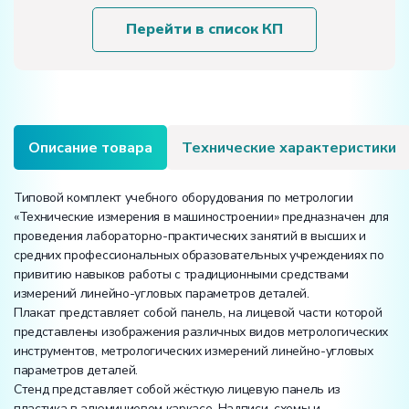
оборудования
«Метрология.
Перейти в список КП
Технические
измерения
в
машиностроении»
на
15
Описание товара
Технические характеристики
лабораторных
работ
Типовой комплект учебного оборудования по метрологии
«Технические измерения в машиностроении» предназначен для
проведения лабораторно-практических занятий в высших и
средних профессиональных образовательных учреждениях по
привитию навыков работы с традиционными средствами
измерений линейно-угловых параметров деталей.
Плакат представляет собой панель, на лицевой части которой
представлены изображения различных видов метрологических
инструментов, метрологических измерений линейно-угловых
параметров деталей.
Стенд представляет собой жёсткую лицевую панель из
пластика в алюминиевом каркасе. Надписи, схемы и