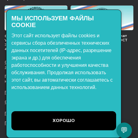
МЫ ИСПОЛЬЗУЕМ ФАЙЛЫ
COOKIE
Этот сайт использует файлы cookies и
Международный сертификат
Сертификат соответствия
менеджмента качества ГОСТ
Учебное оборудование, марки
сервисы сбора обезличенных технических
ISO 9001:2015
ЭнергияЛаб ТУ 32.99.53–001–
47627947–2021 Серийный выпуск
данных посетителей (IP-адрес, разрешение
экрана и др.) для обеспечения
ООО НТП «ЭнергияЛаб». Все права
работоспособности и улучшения качества
защищены.
обслуживания. Продолжая использовать
Представленная на сайте информация
этот сайт, вы автоматически соглашаетесь с
не является публичной офертой
использованием данных технологий.
Пользовательское соглашение
Согласие на обработку персональных данных
Политика обработки файлов cookie
ХОРОШО
Политика конфиденциальности
💬