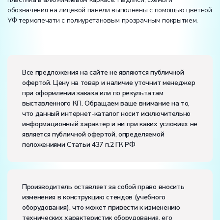
обозначения на лицевой панели выполнены с помощью цветной
УФ термопечати с полиуретановым прозрачным покрытием.
Вес:
Размеры (Д x Ш x В):
Все предложения на сайте не являются публичной
офертой. Цену на товар и наличие уточнит менеджер
Диапазон рабочих температур, ˚С:
+10…+35
при оформлении заказа или по результатам
Влажность, %:
до 80
выставленного КП. Обращаем ваше внимание на то,
Количество человек, которое одновременно и
что данный интернет-каталог носит исключительно
активно может работать на комплекте:
2
информационный характер и ни при каких условиях не
является публичной офертой, определяемой
1
положениями Статьи 437 п.2 ГК РФ
я лабораторная.
2
Производитель оставляет за собой право вносить
я лабораторная.
изменения в конструкцию стендов (учебного
оборудования), что может привести к изменению
технических характеристик оборудования, его