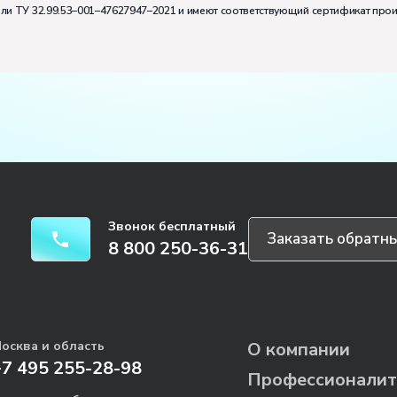
или ТУ 32.99.53–001–47627947–2021 и имеют соответствующий сертификат про
Звонок бесплатный
Заказать обратны
8 800 250-36-31
осква и область
О компании
+7 495 255-28-98
Профессионалит