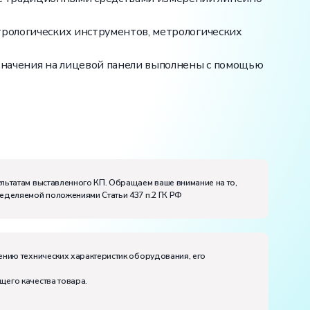
трологических инструментов, метрологических
означения на лицевой панели выполнены с помощью
ультатам выставленного КП. Обращаем ваше внимание на то,
ределяемой положениями Статьи 437 п.2 ГК РФ
ению технических характеристик оборудования, его
щего качества товара.