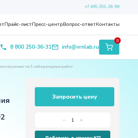
+7 495 255-28-98
ет
Прайс-лист
Пресс-центр
Вопрос-ответ
Контакты
0
8 800 250-36-31
info@vrnlab.ru
иностроении» на 5 лабораторных работ
Запросить цену
ния
02
Количество
товара
Комплект