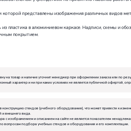
сти которой представлены изображения различных видов ме
 из пластика в алюминиевом каркасе. Надписи, схемы и об
ачным покрытием.
ену на товар и наличие уточнит менеджер при оформлении заказа или по рез
онный характер и ни при каких условиях не является публичной офертой, оп
тивно может работать на комплекте:
2
в конструкцию стендов (учебного оборудования), что может привести к измен
 и внешнего вида.
ра с изображением и описанием на сайте не является показателем ненадлежа
по вопросам подбора учебных стендов и оборудования и его комплектации.