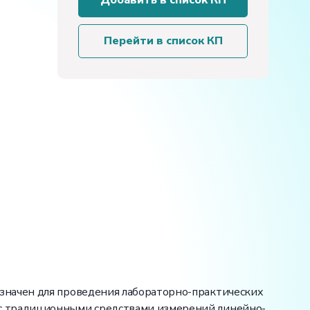
Добавить в список КП
учебного
оборудования
«Метрология.
Перейти в список КП
Технические
измерения
в
машиностроении»
на
5
лабораторных
работ
значен для проведения лабораторно-практических
 с традиционными средствами измерений линейно-