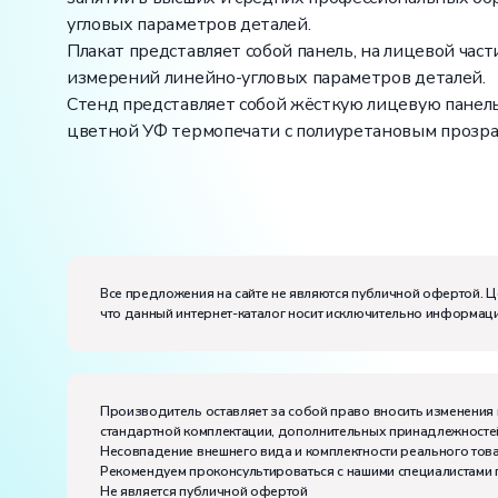
угловых параметров деталей.
Плакат представляет собой панель, на лицевой ча
измерений линейно-угловых параметров деталей.
Стенд представляет собой жёсткую лицевую панель
цветной УФ термопечати с полиуретановым прозр
Вес:
Размеры (Д x Ш x В):
Диапазон рабочих температур, ˚С:
+10…+35
Все предложения на сайте не являются публичной офертой. Ц
Влажность, %:
до 80
что данный интернет-каталог носит исключительно информаци
Количество человек, которое одновременно и ак
Производитель оставляет за собой право вносить изменения 
стандартной комплектации, дополнительных принадлежностей
Несовпадение внешнего вида и комплектности реального това
Рекомендуем проконсультироваться с нашими специалистами 
Не является публичной офертой