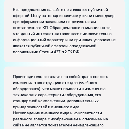
Размеры (Д x Ш x В):
Все предложения на сайте не являются публичной
офертой. Цену на товар и наличие уточнит менеджер
Потребляемая мощность, В·А:
2000
при оформлении заказа или по результатам
Электропитание:
выставленного КП. Обращаем ваше внимание на то,
напряжение, В:
220
что данный интернет-каталог носит исключительно
частота, Гц:
50
информационный характер и ни при каких условиях не
Класс защиты от поражения электрическим током:
I
является публичной офертой, определяемой
Диапазон рабочих температур, ˚С:
+10…+35
положениями Статьи 437 п.2 ГК РФ
Влажность, %:
до 80
Количество человек, которое одновременно и
активно может работать на комплекте:
4
Производитель оставляет за собой право вносить
изменения в конструкцию стендов (учебного
оборудования), что может привести к изменению
технических характеристик оборудования, его
стандартной комплектации, дополнительных
принадлежностей и внешнего вида.
Несовпадение внешнего вида и комплектности
реального товара с изображением и описанием на
сайте не является показателем ненадлежащего