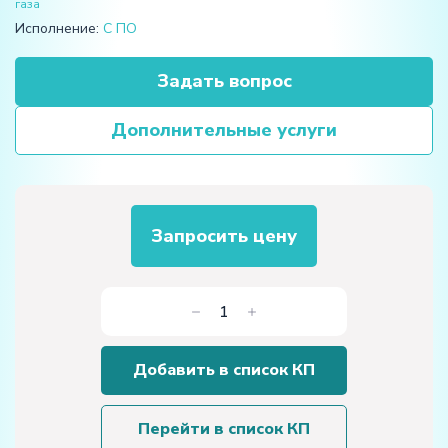
газа
Исполнение:
С ПО
Задать вопрос
Дополнительные услуги
Запросить цену
Количество
товара
Стенд
Добавить в список КП
аэродинамический
универсальный
Перейти в список КП