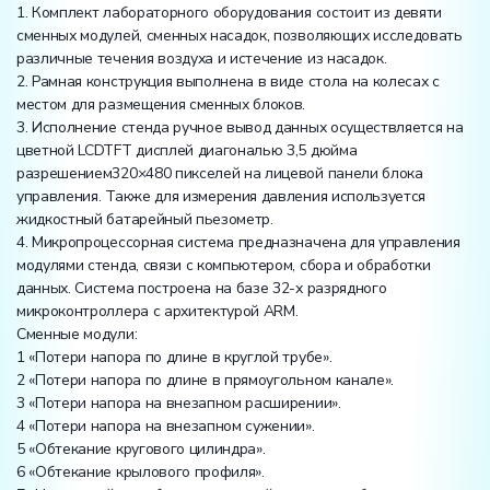
1. Комплект лабораторного оборудования состоит из девяти
сменных модулей, сменных насадок, позволяющих исследовать
различные течения воздуха и истечение из насадок.
2. Рамная конструкция выполнена в виде стола на колесах с
местом для размещения сменных блоков.
3. Исполнение стенда ручное вывод данных осуществляется на
цветной LCDTFT дисплей диагональю 3,5 дюйма
разрешением320×480 пикселей на лицевой панели блока
управления. Также для измерения давления используется
жидкостный батарейный пьезометр.
4. Микропроцессорная система предназначена для управления
модулями стенда, связи с компьютером, сбора и обработки
данных. Система построена на базе 32-х разрядного
микроконтроллера с архитектурой ARM.
Сменные модули:
1 «Потери напора по длине в круглой трубе».
2 «Потери напора по длине в прямоугольном канале».
3 «Потери напора на внезапном расширении».
4 «Потери напора на внезапном сужении».
5 «Обтекание кругового цилиндра».
6 «Обтекание крылового профиля».