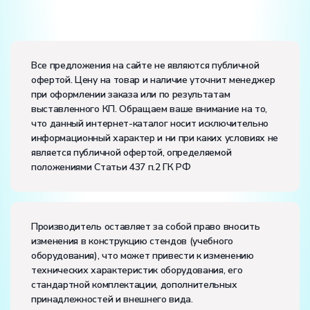
Вес:
Размеры (Д x Ш x В):
Все предложения на сайте не являются публичной
офертой. Цену на товар и наличие уточнит менеджер
Диапазон рабочих температур, ˚С:
+10…+35
при оформлении заказа или по результатам
Влажность, %:
до 80
выставленного КП. Обращаем ваше внимание на то,
что данный интернет-каталог носит исключительно
информационный характер и ни при каких условиях не
является публичной офертой, определяемой
положениями Статьи 437 п.2 ГК РФ
Производитель оставляет за собой право вносить
изменения в конструкцию стендов (учебного
оборудования), что может привести к изменению
технических характеристик оборудования, его
стандартной комплектации, дополнительных
принадлежностей и внешнего вида.