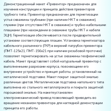
Демонстрационный макет «Превентор» предназначен для
изучения конструкции и принципа действия превенторов
трубного типа. Превентор предназначен для герметизации
устья скважины трубными (при наличии НКТ в скважине),
глухими (при отсутствии НКТ в скважине) и трубно-кабельными
плашками (при нахождении в скважине трубы НКТ и кабеля
ЭЦН). Герметизация обеспечивается после предварительной
установки соответствующих плашек. Установка герметизатора
кабельного разъемного (ГКР) в верхний патрубок превентора
(ПМТ-125х21, ПМТ-156х21 при наличии резьбовой проточки)
позволяет герметизировать на устье скважины геофизический
кабель. Макет представляет собой натуральный превентор с
выполненными разрезами корпуса, поясняющими его
внутреннее устройство и принцип работы, установленный на
металлической подставке. Макет покрыт защитной эмалью
различных цветов. Металлическая подставка напольного типа
выполнена из стального металлопроката и покрыта защитной
порошковой эмалью. На макетеустановлен
электромеханический привод позволяющий приводить во
вращение механизм превентора для наглядной демонстрации
принципа его работы.