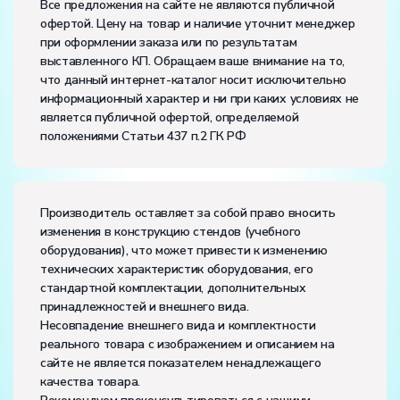
Все предложения на сайте не являются публичной
офертой. Цену на товар и наличие уточнит менеджер
Диапазон рабочих температур, ˚С:
-10…+50
при оформлении заказа или по результатам
Влажность, %:
до 80
выставленного КП. Обращаем ваше внимание на то,
Количество человек, которое одновременно и
что данный интернет-каталог носит исключительно
активно может работать на комплекте:
2
информационный характер и ни при каких условиях не
является публичной офертой, определяемой
положениями Статьи 437 п.2 ГК РФ
Производитель оставляет за собой право вносить
изменения в конструкцию стендов (учебного
оборудования), что может привести к изменению
технических характеристик оборудования, его
стандартной комплектации, дополнительных
принадлежностей и внешнего вида.
Несовпадение внешнего вида и комплектности
реального товара с изображением и описанием на
сайте не является показателем ненадлежащего
качества товара.