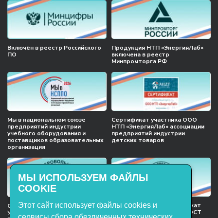
Включён в реестр Российского
Продукция НТП «ЭнергияЛаб»
ПО
включена в реестр
Минпромторга РФ
Мы в национальном союзе
Сертификат участника ООО
предприятий индустрии
НТП «ЭнергияЛаб» ассоциации
учебного оборудования и
предприятий индустрии
поставщиков образовательных
детских товаров
организация
МЫ ИСПОЛЬЗУЕМ ФАЙЛЫ
COOKIE
Этот сайт использует файлы cookies и
Международный сертификат
Сертификат соответствия
менеджмента качества ГОСТ
Учебное оборудование, марки
сервисы сбора обезличенных технических