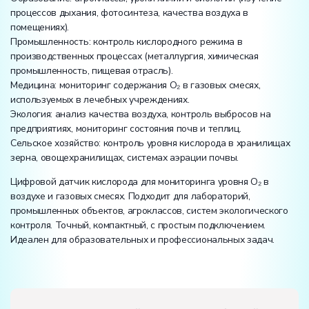
процессов дыхания, фотосинтеза, качества воздуха в
помещениях).
Промышленность: контроль кислородного режима в
производственных процессах (металлургия, химическая
промышленность, пищевая отрасль).
Медицина: мониторинг содержания O₂ в газовых смесях,
используемых в лечебных учреждениях.
Экология: анализ качества воздуха, контроль выбросов на
предприятиях, мониторинг состояния почв и теплиц.
Сельское хозяйство: контроль уровня кислорода в хранилищах
зерна, овощехранилищах, системах аэрации почвы.
Цифровой датчик кислорода для мониторинга уровня O₂ в
воздухе и газовых смесях. Подходит для лабораторий,
промышленных объектов, агроклассов, систем экологического
контроля. Точный, компактный, с простым подключением.
Идеален для образовательных и профессиональных задач.
Вес:
Размеры (Д x Ш x В):