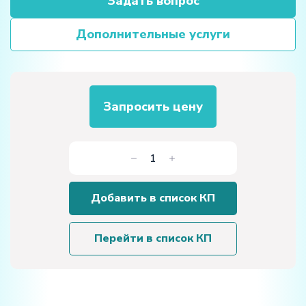
Задать вопрос
Дополнительные услуги
Запросить цену
Количество
товара
Цифровой
Добавить в список КП
датчик
электропроводности
Перейти в список КП