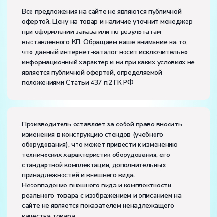
Размеры (Д x Ш x В):
Все предложения на сайте не являются публичной
офертой. Цену на товар и наличие уточнит менеджер
Электропитание:
при оформлении заказа или по результатам
напряжение, В:
220
выставленного КП. Обращаем ваше внимание на то,
частота, Гц:
50
что данный интернет-каталог носит исключительно
Класс защиты от поражения электрическим током:
I
информационный характер и ни при каких условиях не
Диапазон рабочих температур, ˚С:
+5…+50
является публичной офертой, определяемой
Влажность, %:
до 80
положениями Статьи 437 п.2 ГК РФ
Количество человек, которое одновременно и
активно может работать на комплекте:
2
Производитель оставляет за собой право вносить
изменения в конструкцию стендов (учебного
оборудования), что может привести к изменению
технических характеристик оборудования, его
стандартной комплектации, дополнительных
принадлежностей и внешнего вида.
Несовпадение внешнего вида и комплектности
реального товара с изображением и описанием на
сайте не является показателем ненадлежащего
качества товара.