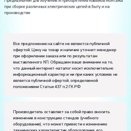
Предназначен для изучения и приобретения навыков монтажа
при сборке различных электрических цепей в быту и на
производстве
Вес:
Размеры (Д x Ш x В):
Все предложения на сайте не являются публичной
офертой. Цену на товар и наличие уточнит менеджер
Потребляемая мощность, В·А:
600
при оформлении заказа или по результатам
Электропитание:
выставленного КП. Обращаем ваше внимание на то,
напряжение, В:
380
что данный интернет-каталог носит исключительно
частота, Гц:
50
информационный характер и ни при каких условиях не
Класс защиты от поражения электрическим током:
I
является публичной офертой, определяемой
Диапазон рабочих температур, ˚С:
+10…+35
положениями Статьи 437 п.2 ГК РФ
Влажность, %:
до 80
Количество человек, которое одновременно и
активно может работать на комплекте:
2
Производитель оставляет за собой право вносить
изменения в конструкцию стендов (учебного
оборудования), что может привести к изменению
технических характеристик оборудования, его