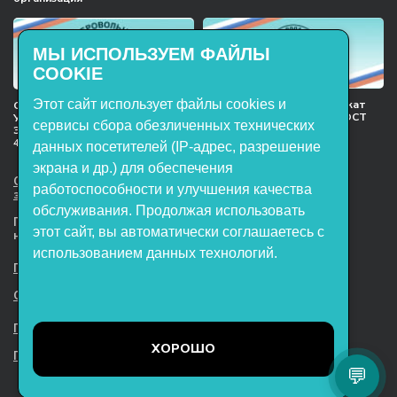
МЫ ИСПОЛЬЗУЕМ ФАЙЛЫ
COOKIE
Этот сайт использует файлы cookies и
Международный сертификат
Сертификат соответствия
менеджмента качества ГОСТ
Учебное оборудование, марки
сервисы сбора обезличенных технических
ISO 9001:2015
ЭнергияЛаб ТУ 32.99.53–001–
47627947–2021 Серийный выпуск
данных посетителей (IP-адрес, разрешение
экрана и др.) для обеспечения
ООО НТП «ЭнергияЛаб». Все права
работоспособности и улучшения качества
защищены.
обслуживания. Продолжая использовать
Представленная на сайте информация
этот сайт, вы автоматически соглашаетесь с
не является публичной офертой
использованием данных технологий.
Пользовательское соглашение
Согласие на обработку персональных данных
Политика обработки файлов cookie
ХОРОШО
Политика конфиденциальности
💬