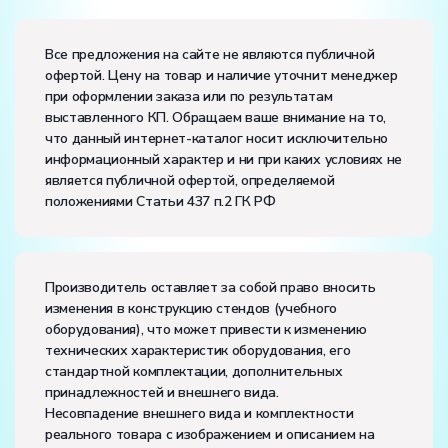
Вес:
Размеры (Д x Ш x В):
Все предложения на сайте не являются публичной
офертой. Цену на товар и наличие уточнит менеджер
Потребляемая мощность, В·А:
350
при оформлении заказа или по результатам
Электропитание:
выставленного КП. Обращаем ваше внимание на то,
напряжение, В:
220
что данный интернет-каталог носит исключительно
частота, Гц:
50
информационный характер и ни при каких условиях не
Класс защиты от поражения электрическим током:
I
является публичной офертой, определяемой
Диапазон рабочих температур, ˚С:
+10…+35
положениями Статьи 437 п.2 ГК РФ
Влажность, %:
до 75
Количество человек, которое одновременно и
активно может работать на комплекте:
2
Производитель оставляет за собой право вносить
изменения в конструкцию стендов (учебного
оборудования), что может привести к изменению
технических характеристик оборудования, его
стандартной комплектации, дополнительных
принадлежностей и внешнего вида.
Несовпадение внешнего вида и комплектности
реального товара с изображением и описанием на