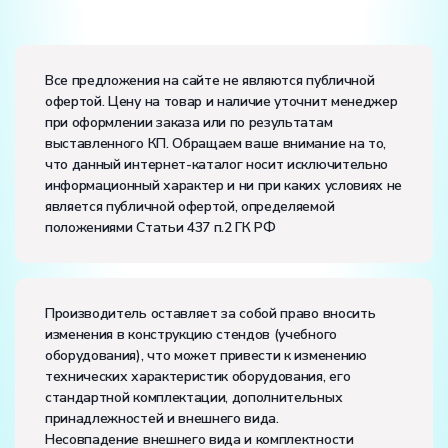
Вес:
Размеры (Д x Ш x В):
Все предложения на сайте не являются публичной
офертой. Цену на товар и наличие уточнит менеджер
Электропитание:
при оформлении заказа или по результатам
напряжение, В:
3
выставленного КП. Обращаем ваше внимание на то,
Класс защиты от поражения электрическим током:
I
что данный интернет-каталог носит исключительно
Диапазон рабочих температур, ˚С:
+10…+35
информационный характер и ни при каких условиях не
Влажность, %:
до 80
является публичной офертой, определяемой
Количество человек, которое одновременно и
положениями Статьи 437 п.2 ГК РФ
активно может работать на комплекте:
2
Производитель оставляет за собой право вносить
изменения в конструкцию стендов (учебного
оборудования), что может привести к изменению
технических характеристик оборудования, его
стандартной комплектации, дополнительных
принадлежностей и внешнего вида.
Несовпадение внешнего вида и комплектности