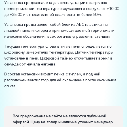
Установка предназначена для эксплуатации в закрытых
помещениях при температуре окружающего воздуха от +10 0С
до +35 0С и относительной влажности не более 80%.
Установка представляет собой блок из АБС пластика, на
лицевой панели которого при помощи цветной термопечати
нанесены обозначения всех органов управления стендом.
Текущая температура олова в тигле печи определяется по
цифровому измерителю температуры. Датчик температуры
установлен в печи. Цифровой таймер отсчитывает время в
секундах от начала нагрева.
В состав установки входит печка с тиглем, а под ней
расположен вентилятор для её охлаждения после окончания
опыта.
Электропитание:
напряжение, В:
220
Все предложения на сайте не являются публичной
частота, Гц:
50
офертой. Цену на товар и наличие уточнит менеджер
Класс защиты от поражения электрическим током:
I