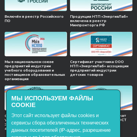
Включён в реестр Российского
Продукция НТП «ЭнергияЛаб»
ПО
включена в реестр
Минпромторга РФ
Мы в национальном союзе
Сертификат участника ООО
предприятий индустрии
НТП «ЭнергияЛаб» ассоциации
учебного оборудования и
предприятий индустрии
поставщиков образовательных
детских товаров
организация
МЫ ИСПОЛЬЗУЕМ ФАЙЛЫ
COOKIE
Этот сайт использует файлы cookies и
Международный сертификат
Сертификат соответствия
менеджмента качества ГОСТ
Учебное оборудование, марки
сервисы сбора обезличенных технических
ISO 9001:2015
ЭнергияЛаб ТУ 32.99.53–001–
47627947–2021 Серийный выпуск
данных посетителей (IP-адрес, разрешение