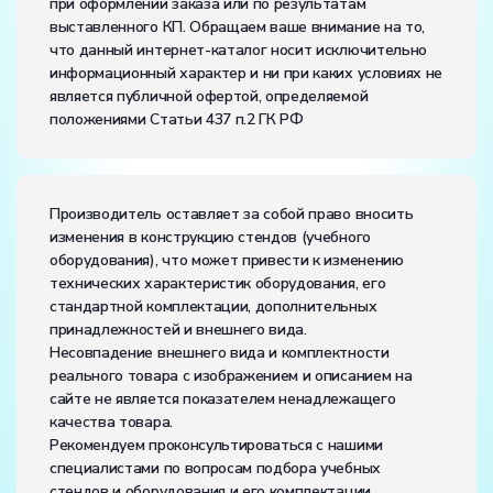
при оформлении заказа или по результатам
Диапазон рабочих температур, ˚С:
+10…+35
выставленного КП. Обращаем ваше внимание на то,
Влажность, %:
до 80
что данный интернет-каталог носит исключительно
информационный характер и ни при каких условиях не
является публичной офертой, определяемой
положениями Статьи 437 п.2 ГК РФ
Производитель оставляет за собой право вносить
изменения в конструкцию стендов (учебного
оборудования), что может привести к изменению
технических характеристик оборудования, его
стандартной комплектации, дополнительных
принадлежностей и внешнего вида.
Несовпадение внешнего вида и комплектности
реального товара с изображением и описанием на
сайте не является показателем ненадлежащего
качества товара.
Рекомендуем проконсультироваться с нашими
специалистами по вопросам подбора учебных
стендов и оборудования и его комплектации.