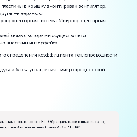
 пластины в крышку вмонтирован вентилятор.
другая –в верхнюю.
икропроцессорная система. Микропроцессорная
ей, связь с которыми осуществляется
зможностями интерфейса.
ьного определения коэффициента теплопроводности
здуха и блока управления с микропроцесорной
ультатам выставленного КП. Обращаем ваше внимание на то,
ределяемой положениями Статьи 437 п.2 ГК РФ