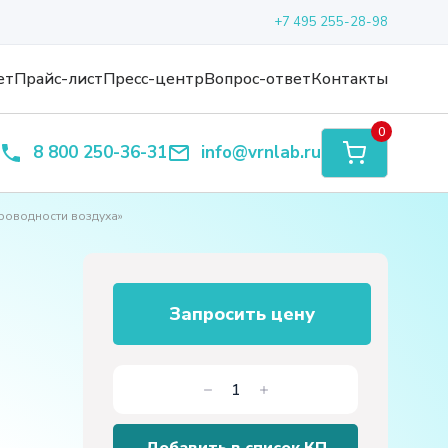
+7 495 255-28-98
ет
Прайс-лист
Пресс-центр
Вопрос-ответ
Контакты
0
8 800 250-36-31
info@vrnlab.ru
роводности воздуха»
Запросить цену
Количество
товара
Лабораторная