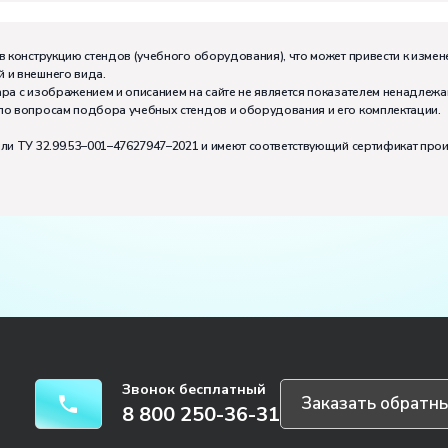
м:
I
в конструкцию стендов (учебного оборудования), что может привести к измен
 и внешнего вида.
тивно может работать на комплекте:
2
ра с изображением и описанием на сайте не является показателем ненадлежа
по вопросам подбора учебных стендов и оборудования и его комплектации.
или ТУ 32.99.53–001–47627947–2021 и имеют соответствующий сертификат про
Звонок бесплатный
Заказать обратны
8 800 250-36-31