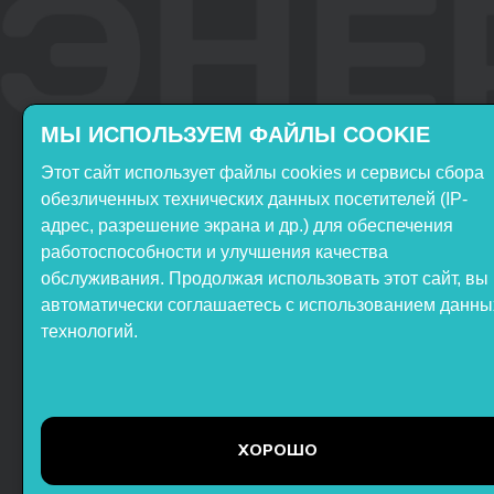
МЫ ИСПОЛЬЗУЕМ ФАЙЛЫ COOKIE
Этот сайт использует файлы cookies и сервисы сбора
Включён в реестр
Продукция НТП
обезличенных технических данных посетителей (IP-
Российского ПО
«ЭнергияЛаб» включена в
адрес, разрешение экрана и др.) для обеспечения
реестр Минпромторга РФ
работоспособности и улучшения качества
обслуживания. Продолжая использовать этот сайт, вы
автоматически соглашаетесь с использованием данны
технологий.
ООО НТП «ЭнергияЛаб». Все
права защищены.
Представленная на сайте
ХОРОШО
информация не является
публичной офертой