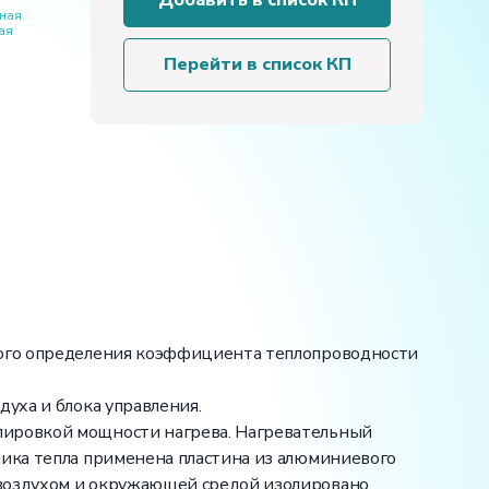
Добавить в список КП
установка
ная
ая
«Определение
коэффициента
Перейти в список КП
теплопроводности
воздуха»
ьного определения коэффициента теплопроводности
уха и блока управления.
лировкой мощности нагрева. Нагревательный
ника тепла применена пластина из алюминиевого
 воздухом и окружающей средой изолировано