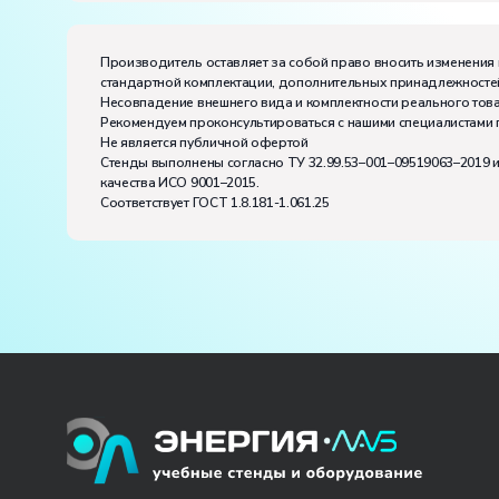
частота, Гц:
50
Класс защиты от поражения электрическим токо
Диапазон рабочих температур, ˚С:
+10…+35
Производитель оставляет за собой право вносить изменения 
Влажность, %:
до 80
стандартной комплектации, дополнительных принадлежностей
Количество человек, которое одновременно и ак
Несовпадение внешнего вида и комплектности реального това
Рекомендуем проконсультироваться с нашими специалистами 
Не является публичной офертой
Стенды выполнены согласно ТУ 32.99.53–001–09519063–2019 
качества ИСО 9001–2015.
Соответствует ГОСТ 1.8.181-1.061.25