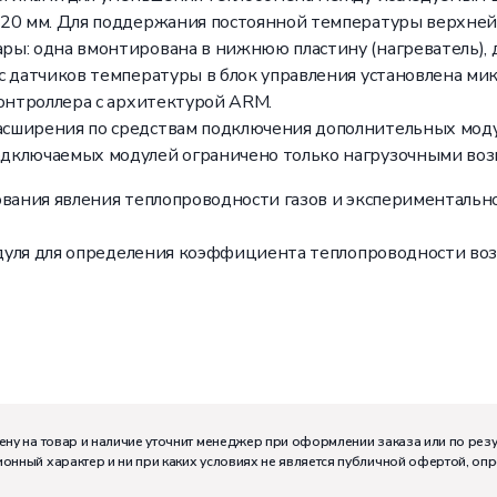
 20 мм. Для поддержания постоянной температуры верхней
ы: одна вмонтирована в нижнюю пластину (нагреватель), 
с датчиков температуры в блок управления установлена м
контроллера с архитектурой ARM.
сширения по средствам подключения дополнительных модул
одключаемых модулей ограничено только нагрузочными во
дования явления теплопроводности газов и экспериментал
модуля для определения коэффициента теплопроводности во
ену на товар и наличие уточнит менеджер при оформлении заказа или по рез
онный характер и ни при каких условиях не является публичной офертой, оп