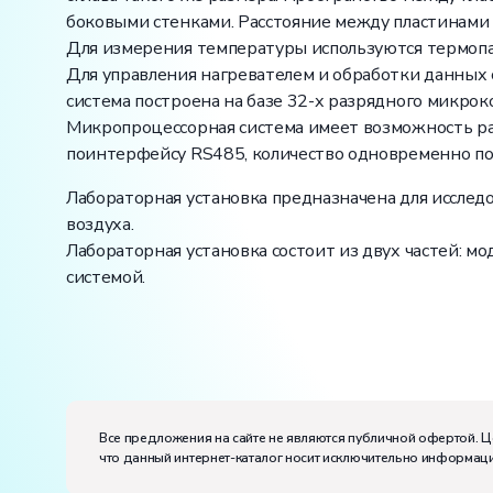
боковыми стенками. Расстояние между пластинами
Для измерения температуры используются термопар
Для управления нагревателем и обработки данных 
система построена на базе 32-х разрядного микро
Микропроцессорная система имеет возможность ра
поинтерфейсу RS485, количество одновременно п
Лабораторная установка предназначена для иссле
воздуха.
Лабораторная установка состоит из двух частей: 
системой.
Вес:
Размеры (Д x Ш x В):
Потребляемая мощность, В·А:
50
Все предложения на сайте не являются публичной офертой. Ц
Электропитание:
что данный интернет-каталог носит исключительно информаци
напряжение, В:
220