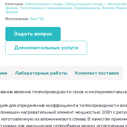
Категории:
Лабораторные стенды
,
Лабораторные стенды — Молекуляр
физика
,
Теплотехника и термодинамика
,
Термодинамика
,
Физика. Ядерн
физика
Исполнение:
Без ПО
Задать вопрос
Дополнительные услуги
ики
Лабораторные работы
Комплект поставки
дования явления теплопроводности газов и экспериментал
одуля для определения коэффициента теплопроводности возд
й помещен нагревательный элемент мощностью 10Вт с регу
 изготовленную из алюминиевого сплава. В качестве прием
ластинами для уменьшения теплообмена между исследуемым