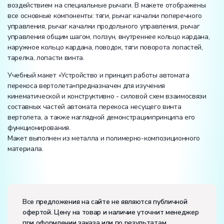
воздействием на специальные рычаги. В макете отображены
все основные компоненты: тяги, рычаг качалки поперечного
управления, рычаг качалки продольного управления, рычаг
управления общим шагом, ползун, внутреннее кольцо кардана,
наружное кольцо кардана, поводок, тяги поворота лопастей,
тарелка, лопасти винта.
Учебный макет «Устройство и принцип работы автомата
перекоса вертолета»предназначен для изучения
кинематической и конструктивно - силовой схем взаимосвязи
составных частей автомата перекоса несущего винта
вертолета, а также наглядной демонстрациипринципа его
функционирования.
Макет выполнен из металла и полимерно-композиционного
материала.
Вес:
Размеры (Д x Ш x В):
Все предложения на сайте не являются публичной
офертой. Цену на товар и наличие уточнит менеджер
Потребляемая мощность, В·А:
50
при оформлении заказа или по результатам
Электропитание: