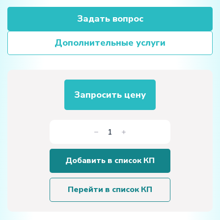
Задать вопрос
Дополнительные услуги
Запросить цену
Количество
товара
Учебный
Добавить в список КП
макет
«Устройство
и
Перейти в список КП
принципработы
автомата
перекоса