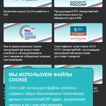
Включён в реестр Российского
Продукция НТП «ЭнергияЛаб»
ПО
включена в реестр
Минпромторга РФ
Мы в национальном союзе
Сертификат участника ООО
предприятий индустрии
НТП «ЭнергияЛаб» ассоциации
учебного оборудования и
предприятий индустрии
поставщиков образовательных
детских товаров
организация
МЫ ИСПОЛЬЗУЕМ ФАЙЛЫ
COOKIE
Этот сайт использует файлы cookies и
Международный сертификат
Сертификат соответствия
менеджмента качества ГОСТ
Учебное оборудование, марки
сервисы сбора обезличенных технических
ISO 9001:2015
ЭнергияЛаб ТУ 32.99.53–001–
47627947–2021 Серийный выпуск
данных посетителей (IP-адрес, разрешение
экрана и др.) для обеспечения