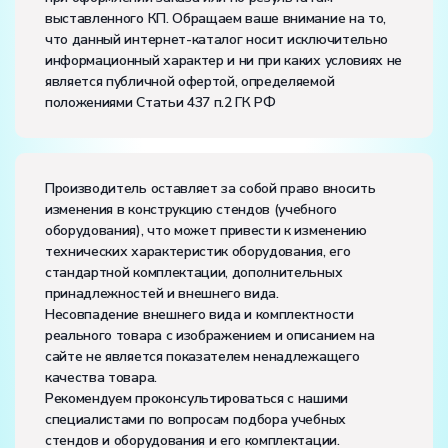
выставленного КП. Обращаем ваше внимание на то,
напряжение, В:
220
что данный интернет-каталог носит исключительно
частота, Гц:
50
информационный характер и ни при каких условиях не
Класс защиты от поражения электрическим током:
I
является публичной офертой, определяемой
Диапазон рабочих температур, ˚С:
+10…+35
положениями Статьи 437 п.2 ГК РФ
Влажность, %:
до 80
Количество человек, которое одновременно и
активно может работать на комплекте:
2
Производитель оставляет за собой право вносить
изменения в конструкцию стендов (учебного
оборудования), что может привести к изменению
технических характеристик оборудования, его
стандартной комплектации, дополнительных
принадлежностей и внешнего вида.
Несовпадение внешнего вида и комплектности
реального товара с изображением и описанием на
сайте не является показателем ненадлежащего
качества товара.
Рекомендуем проконсультироваться с нашими
специалистами по вопросам подбора учебных
стендов и оборудования и его комплектации.