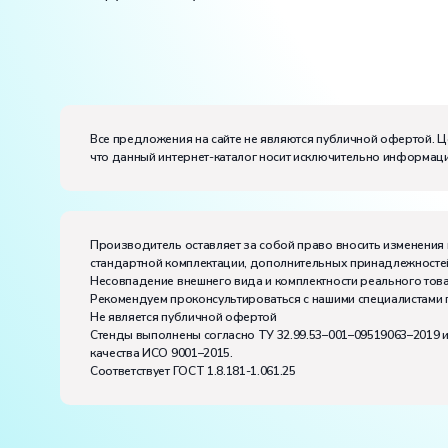
Вес:
Размеры (Д x Ш x В):
Потребляемая мощность, В·А:
300
Все предложения на сайте не являются публичной офертой. Ц
Электропитание:
что данный интернет-каталог носит исключительно информаци
напряжение, В:
220
частота, Гц:
50
Класс защиты от поражения электрическим токо
Диапазон рабочих температур, ˚С:
+10…+35
Производитель оставляет за собой право вносить изменения 
Влажность, %:
до 80
стандартной комплектации, дополнительных принадлежностей
Количество человек, которое одновременно и ак
Несовпадение внешнего вида и комплектности реального това
Рекомендуем проконсультироваться с нашими специалистами 
Не является публичной офертой
Стенды выполнены согласно ТУ 32.99.53–001–09519063–2019 
качества ИСО 9001–2015.
Соответствует ГОСТ 1.8.181-1.061.25