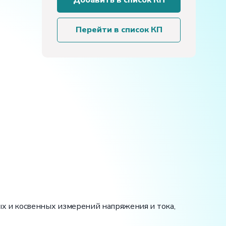
Добавить в список КП
учебного
оборудования
«Измерение
Перейти в список КП
электрических
величин»
х и косвенных измерений напряжения и тока,