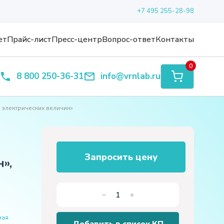
+7 495 255-28-98
ет
Прайс-лист
Пресс-центр
Вопрос-ответ
Контакты
0
8 800 250-36-31
info@vrnlab.ru
электрических величин»
Запросить цену
»,
Количество
товара
ная
Комплект