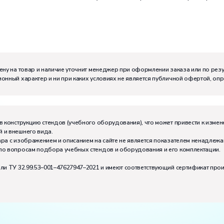
ену на товар и наличие уточнит менеджер при оформлении заказа или по рез
онный характер и ни при каких условиях не является публичной офертой, оп
м:
I
в конструкцию стендов (учебного оборудования), что может привести к измен
 и внешнего вида.
тивно может работать на комплекте:
2
ра с изображением и описанием на сайте не является показателем ненадлежа
по вопросам подбора учебных стендов и оборудования и его комплектации.
или ТУ 32.99.53–001–47627947–2021 и имеют соответствующий сертификат про