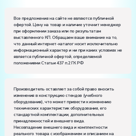
Вес:
интерфейс прикладного программирования(API)
Размеры (Д x Ш x В):
Все предложения на сайте не являются публичной
офертой. Цену на товар и наличие уточнит менеджер
Потребляемая мощность, В·А:
150
при оформлении заказа или по результатам
Электропитание:
выставленного КП. Обращаем ваше внимание на то,
напряжение, В:
220
что данный интернет-каталог носит исключительно
частота, Гц:
50
информационный характер и ни при каких условиях не
Класс защиты от поражения электрическим током:
I
является публичной офертой, определяемой
Диапазон рабочих температур, ˚С:
+10…+35
положениями Статьи 437 п.2 ГК РФ
Влажность, %:
до 80
Количество человек, которое одновременно и
активно может работать на комплекте:
2
Производитель оставляет за собой право вносить
изменения в конструкцию стендов (учебного
оборудования), что может привести к изменению
технических характеристик оборудования, его
стандартной комплектации, дополнительных
принадлежностей и внешнего вида.
Несовпадение внешнего вида и комплектности
реального товара с изображением и описанием на