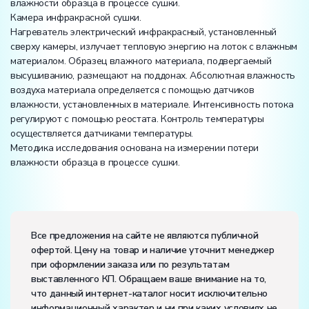
влажности образца в процессе сушки.
Камера инфракрасной сушки.
Нагреватель электрический инфракрасный, установленный
сверху камеры, излучает тепловую энергию на лоток с влажным
материалом. Образец влажного материала, подвергаемый
высушиванию, размещают на поддонах. Абсолютная влажность
воздуха материала определяется с помощью датчиков
влажности, установленных в материале. Интенсивность потока
регулируют с помощью реостата. Контроль температуры
осуществляется датчиками температуры.
Методика исследования основана на измерении потери
влажности образца в процессе сушки.
Вес:
Размеры (Д x Ш x В):
Все предложения на сайте не являются публичной
офертой. Цену на товар и наличие уточнит менеджер
Потребляемая мощность, В·А:
2000
при оформлении заказа или по результатам
Электропитание:
выставленного КП. Обращаем ваше внимание на то,
напряжение, В:
220
что данный интернет-каталог носит исключительно
частота, Гц:
50
информационный характер и ни при каких условиях не
Класс защиты от поражения электрическим током:
I