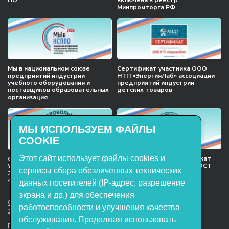
ПО
включена в реестр
Минпромторга РФ
Мы в национальном союзе
Сертификат участника ООО
предприятий индустрии
НТП «ЭнергияЛаб» ассоциации
учебного оборудования и
предприятий индустрии
поставщиков образовательных
детских товаров
организация
МЫ ИСПОЛЬЗУЕМ ФАЙЛЫ
COOKIE
Этот сайт использует файлы cookies и
Международный сертификат
Сертификат соответствия
менеджмента качества ГОСТ
Учебное оборудование, марки
сервисы сбора обезличенных технических
ISO 9001:2015
ЭнергияЛаб ТУ 32.99.53–001–
47627947–2021 Серийный выпуск
данных посетителей (IP-адрес, разрешение
экрана и др.) для обеспечения
ООО НТП «ЭнергияЛаб». Все права
работоспособности и улучшения качества
защищены.
обслуживания. Продолжая использовать
Представленная на сайте информация