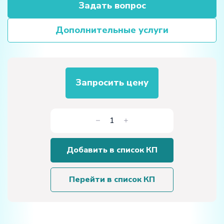
Задать вопрос
Дополнительные услуги
Запросить цену
Количество
товара
Типовой
Добавить в список КП
комплект
учебного
оборудования
Перейти в список КП
для
изучения
различных
способов