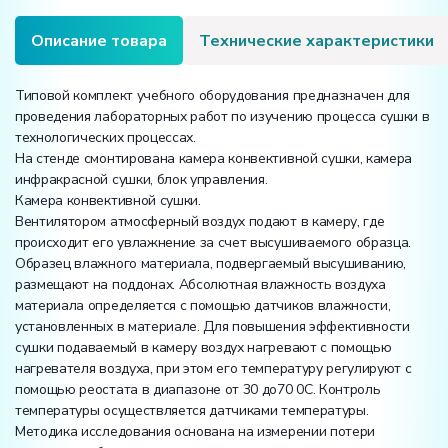
сушки
(инфракрасная
Описание товара
Технические характеристики
сушка,
конвективная
сушка)
Типовой комплект учебного оборудования предназначен для
проведения лабораторных работ по изучению процесса сушки в
технологических процессах.
На стенде смонтирована камера конвективной сушки, камера
инфракрасной сушки, блок управления.
Камера конвективной сушки.
Вентилятором атмосферный воздух подают в камеру, где
происходит его увлажнение за счет высушиваемого образца.
Образец влажного материала, подвергаемый высушиванию,
размещают на поддонах. Абсолютная влажность воздуха
материала определяется с помощью датчиков влажности,
установленных в материале. Для повышения эффективности
сушки подаваемый в камеру воздух нагревают с помощью
нагревателя воздуха, при этом его температуру регулируют с
помощью реостата в диапазоне от 30 до70 0С. Контроль
температуры осуществляется датчиками температуры.
Методика исследования основана на измерении потери