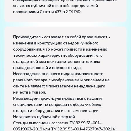
является публичной офертой, определяемой
Диапазон рабочих температур, ˚С:
+10…+35
положениями Статьи 437 п.2 ГК РФ
Влажность, %:
до 80
Количество человек, которое одновременно и
активно может работать на комплекте:
2
Производитель оставляет за собой право вносить
изменения в конструкцию стендов (учебного
оборудования), что может привести к изменению
технических характеристик оборудования, его
стандартной комплектации, дополнительных
принадлежностей и внешнего вида.
Несовпадение внешнего вида и комплектности
реального товара с изображением и описанием на
сайте не является показателем ненадлежащего
качества товара.
Рекомендуем проконсультироваться с нашими
специалистами по вопросам подбора учебных
стендов и оборудования и его комплектации.
Не является публичной офертой
Стенды выполнены согласно ТУ 32.99.53–001–
09519063–2019 или ТУ 32.99.53–001–47627947–2021 и