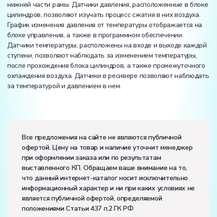
нижней части рамы. Датчики давления, расположенные в блоке
цилиндров, позволяют изучать процесс сжатия в них воздуха.
График изменения давления от температуры отображается на
блоке управления, а также в программном обеспечении.
Датчики температуры, расположены на входе и выходе каждой
ступени, позволяют наблюдать за изменением температуры,
после прохождения блока цилиндров, а также промежуточного
охлаждения воздуха. Датчики в ресивере позволяют наблюдать
за температурой и давлением в нем.
Вес:
Размеры (Д x Ш x В):
Все предложения на сайте не являются публичной
офертой. Цену на товар и наличие уточнит менеджер
Потребляемая мощность, В·А:
4000
при оформлении заказа или по результатам
Электропитание:
выставленного КП. Обращаем ваше внимание на то,
напряжение, В:
380
что данный интернет-каталог носит исключительно
частота, Гц:
50
информационный характер и ни при каких условиях не
Класс защиты от поражения электрическим током:
I
является публичной офертой, определяемой
Диапазон рабочих температур, ˚С:
+10…+35
положениями Статьи 437 п.2 ГК РФ
Влажность, %:
до 80