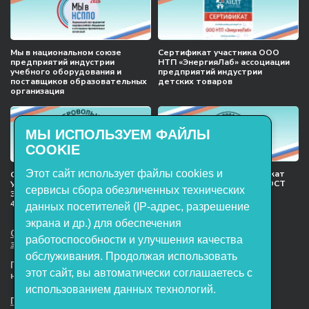
Мы в национальном союзе
Сертификат участника ООО
предприятий индустрии
НТП «ЭнергияЛаб» ассоциации
учебного оборудования и
предприятий индустрии
поставщиков образовательных
детских товаров
организация
МЫ ИСПОЛЬЗУЕМ ФАЙЛЫ
COOKIE
Этот сайт использует файлы cookies и
Международный сертификат
Сертификат соответствия
менеджмента качества ГОСТ
Учебное оборудование, марки
сервисы сбора обезличенных технических
ISO 9001:2015
ЭнергияЛаб ТУ 32.99.53–001–
47627947–2021 Серийный выпуск
данных посетителей (IP-адрес, разрешение
экрана и др.) для обеспечения
ООО НТП «ЭнергияЛаб». Все права
работоспособности и улучшения качества
защищены.
обслуживания. Продолжая использовать
Представленная на сайте информация
этот сайт, вы автоматически соглашаетесь с
не является публичной офертой
использованием данных технологий.
Пользовательское соглашение