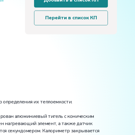
Добавить в список КП
ая
стенд
«Определение
теплоемкости
Перейти в список КП
твердых
тел»
о определения их теплоемкости.
тирован алюминиевый тигель с коническим
лен нагревающий элемент, а также датчик
ется секундомером. Калориметр закрывается