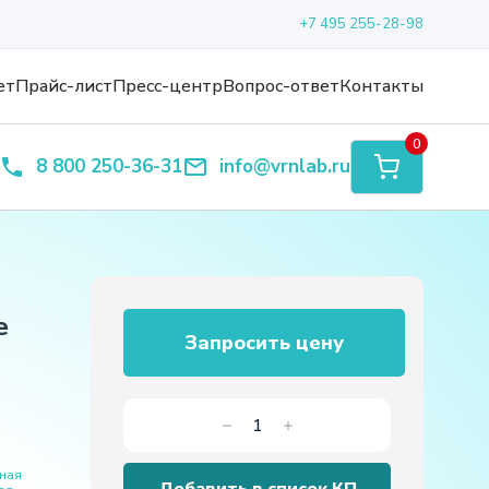
+7 495 255-28-98
ет
Прайс-лист
Пресс-центр
Вопрос-ответ
Контакты
0
8 800 250-36-31
info@vrnlab.ru
е
Запросить цену
Количество
товара
ная
Лабораторный