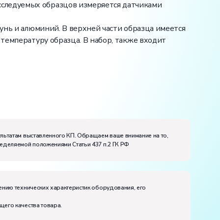
сследуемых образцов измеряется датчиками
тунь и алюминий. В верхней части образца имеется
 температуру образца. В набор, также входит
ультатам выставленного КП. Обращаем ваше внимание на то,
ределяемой положениями Статьи 437 п.2 ГК РФ
ению технических характеристик оборудования, его
щего качества товара.