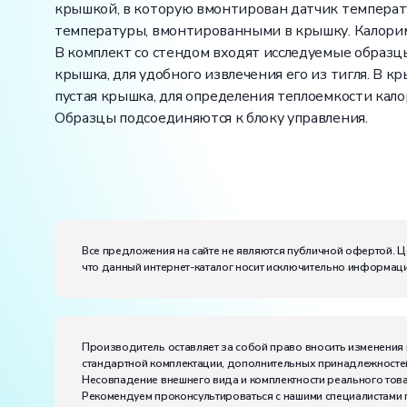
крышкой, в которую вмонтирован датчик температ
температуры, вмонтированными в крышку. Калорим
В комплект со стендом входят исследуемые образцы
крышка, для удобного извлечения его из тигля. В 
пустая крышка, для определения теплоемкости кал
Образцы подсоединяются к блоку управления.
Вес:
Размеры (Д x Ш x В):
Потребляемая мощность, В·А:
300
Все предложения на сайте не являются публичной офертой. Ц
Электропитание:
что данный интернет-каталог носит исключительно информаци
напряжение, В:
220
частота, Гц:
50
Класс защиты от поражения электрическим токо
Диапазон рабочих температур, ˚С:
+10…+35
Производитель оставляет за собой право вносить изменения 
Влажность, %:
до 80
стандартной комплектации, дополнительных принадлежностей
Количество человек, которое одновременно и ак
Несовпадение внешнего вида и комплектности реального това
Рекомендуем проконсультироваться с нашими специалистами 