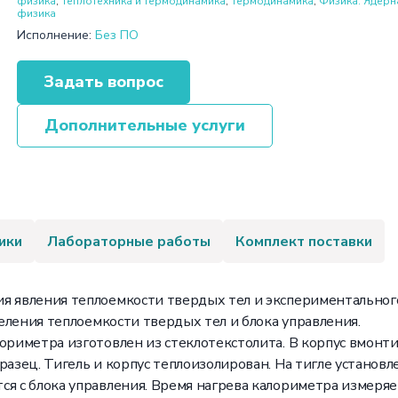
физика
,
Теплотехника и термодинамика
,
Термодинамика
,
Физика. Ядерн
физика
Исполнение:
Без ПО
Задать вопрос
Дополнительные услуги
ики
Лабораторные работы
Комплект поставки
я явления теплоемкости твердых тел и экспериментальног
деления теплоемкости твердых тел и блока управления.
лориметра изготовлен из стеклотекстолита. В корпус вмон
разец. Тигель и корпус теплоизолирован. На тигле установ
ся с блока управления. Время нагрева калориметра измеря