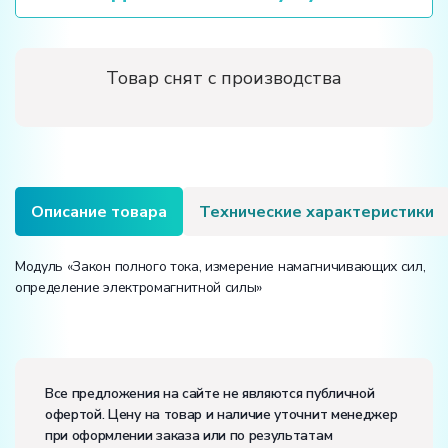
Товар снят с производства
Описание товара
Технические характеристики
Модуль «Закон полного тока, измерение намагничивающих сил,
определение электромагнитной силы»
Электропитание:
напряжение, В:
220
Все предложения на сайте не являются публичной
частота, Гц:
50
офертой. Цену на товар и наличие уточнит менеджер
Класс защиты от поражения электрическим током:
I
при оформлении заказа или по результатам
Диапазон рабочих температур, ˚С:
+10…+35