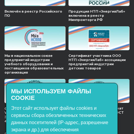
Включён в реестр Российского
Продукция НТП «ЭнергияЛаб»
ПО
включена в реестр
Минпромторга РФ
Мы в национальном союзе
Сертификат участника ООО
предприятий индустрии
НТП «ЭнергияЛаб» ассоциации
учебного оборудования и
предприятий индустрии
поставщиков образовательных
детских товаров
организация
МЫ ИСПОЛЬЗУЕМ ФАЙЛЫ
COOKIE
Этот сайт использует файлы cookies и
Международный сертификат
Сертификат соответствия
менеджмента качества ГОСТ
Учебное оборудование, марки
сервисы сбора обезличенных технических
ISO 9001:2015
ЭнергияЛаб ТУ 32.99.53–001–
47627947–2021 Серийный выпуск
данных посетителей (IP-адрес, разрешение
экрана и др.) для обеспечения