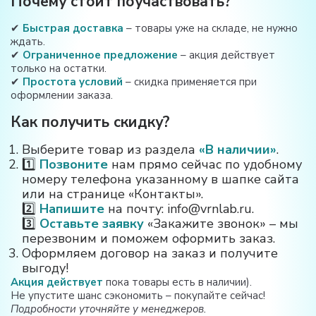
Почему стоит поучаствовать?
✔
Быстрая доставка
– товары уже на складе, не нужно
ждать.
✔
Ограниченное предложение
– акция действует
только на остатки.
✔
Простота условий
– скидка применяется при
оформлении заказа.
Как получить скидку?
Выберите товар из раздела
«В наличии»
.
1️⃣
Позвоните
нам прямо сейчас по удобному
номеру телефона указанному в шапке сайта
или на странице «Контакты».
2️⃣
Напишите
на почту: info@vrnlab.ru.
3️⃣
Оставьте заявку
«Закажите звонок» – мы
перезвоним и поможем оформить заказ.
Оформляем договор на заказ и получите
выгоду!
Акция действует
пока товары есть в наличии).
Не упустите шанс сэкономить – покупайте сейчас!
Подробности уточняйте у менеджеров.