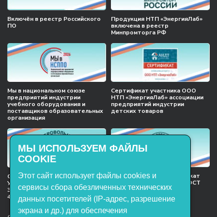
Включён в реестр Российского
Продукция НТП «ЭнергияЛаб»
ПО
включена в реестр
Минпромторга РФ
Мы в национальном союзе
Сертификат участника ООО
предприятий индустрии
НТП «ЭнергияЛаб» ассоциации
учебного оборудования и
предприятий индустрии
поставщиков образовательных
детских товаров
организация
МЫ ИСПОЛЬЗУЕМ ФАЙЛЫ
COOKIE
Этот сайт использует файлы cookies и
Международный сертификат
Сертификат соответствия
менеджмента качества ГОСТ
Учебное оборудование, марки
сервисы сбора обезличенных технических
ISO 9001:2015
ЭнергияЛаб ТУ 32.99.53–001–
47627947–2021 Серийный выпуск
данных посетителей (IP-адрес, разрешение
экрана и др.) для обеспечения