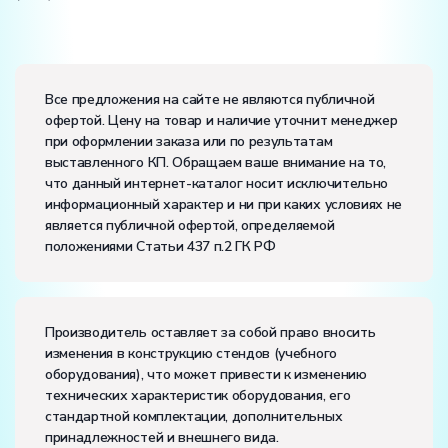
Электропитание:
напряжение, В:
220
Все предложения на сайте не являются публичной
частота, Гц:
50
офертой. Цену на товар и наличие уточнит менеджер
Класс защиты от поражения электрическим током:
I
при оформлении заказа или по результатам
Диапазон рабочих температур, ˚С:
+10…+35
выставленного КП. Обращаем ваше внимание на то,
Влажность, %:
до 80
что данный интернет-каталог носит исключительно
информационный характер и ни при каких условиях не
является публичной офертой, определяемой
положениями Статьи 437 п.2 ГК РФ
Производитель оставляет за собой право вносить
изменения в конструкцию стендов (учебного
оборудования), что может привести к изменению
технических характеристик оборудования, его
стандартной комплектации, дополнительных
принадлежностей и внешнего вида.