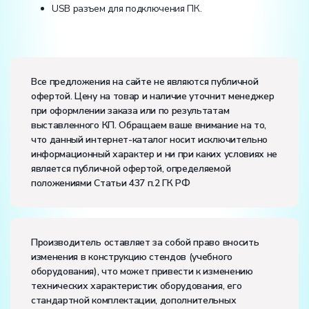
USB разъем для подключения ПК.
Электропитание:
напряжение, В:
220
Все предложения на сайте не являются публичной
частота, Гц:
50
офертой. Цену на товар и наличие уточнит менеджер
Класс защиты от поражения электрическим током:
I
при оформлении заказа или по результатам
Диапазон рабочих температур, ˚С:
+10…+35
выставленного КП. Обращаем ваше внимание на то,
Влажность, %:
до 80
что данный интернет-каталог носит исключительно
информационный характер и ни при каких условиях не
является публичной офертой, определяемой
положениями Статьи 437 п.2 ГК РФ
Производитель оставляет за собой право вносить
изменения в конструкцию стендов (учебного
оборудования), что может привести к изменению
технических характеристик оборудования, его
стандартной комплектации, дополнительных