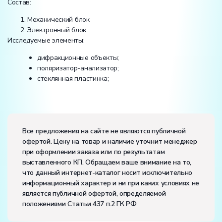
Состав:
Механический блок
Электронный блок
Исследуемые элементы:
дифракционные объекты;
поляризатор-анализатор;
стеклянная пластинка;
Электропитание:
напряжение, В:
220
Все предложения на сайте не являются публичной
частота, Гц:
50
офертой. Цену на товар и наличие уточнит менеджер
Класс защиты от поражения электрическим током:
I
при оформлении заказа или по результатам
Диапазон рабочих температур, ˚С:
+10…+35
выставленного КП. Обращаем ваше внимание на то,
Влажность, %:
до 80
что данный интернет-каталог носит исключительно
информационный характер и ни при каких условиях не
является публичной офертой, определяемой
положениями Статьи 437 п.2 ГК РФ