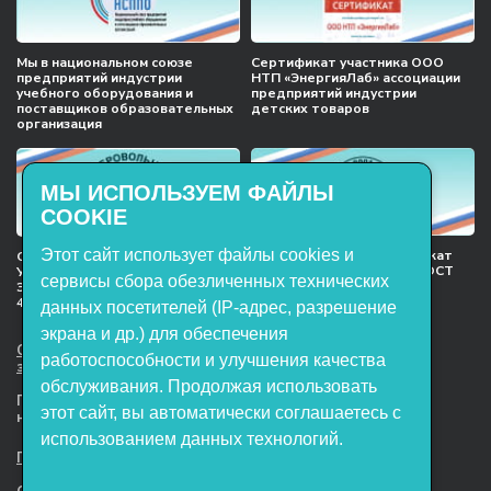
Мы в национальном союзе
Сертификат участника ООО
предприятий индустрии
НТП «ЭнергияЛаб» ассоциации
учебного оборудования и
предприятий индустрии
поставщиков образовательных
детских товаров
организация
МЫ ИСПОЛЬЗУЕМ ФАЙЛЫ
COOKIE
Этот сайт использует файлы cookies и
Международный сертификат
Сертификат соответствия
менеджмента качества ГОСТ
Учебное оборудование, марки
сервисы сбора обезличенных технических
ISO 9001:2015
ЭнергияЛаб ТУ 32.99.53–001–
47627947–2021 Серийный выпуск
данных посетителей (IP-адрес, разрешение
экрана и др.) для обеспечения
ООО НТП «ЭнергияЛаб». Все права
работоспособности и улучшения качества
защищены.
обслуживания. Продолжая использовать
Представленная на сайте информация
этот сайт, вы автоматически соглашаетесь с
не является публичной офертой
использованием данных технологий.
Пользовательское соглашение