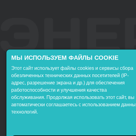
МЫ ИСПОЛЬЗУЕМ ФАЙЛЫ COOKIE
Этот сайт использует файлы cookies и сервисы сбора
Включён в реестр
Продукция НТП
обезличенных технических данных посетителей (IP-
Российского ПО
«ЭнергияЛаб» включена в
адрес, разрешение экрана и др.) для обеспечения
реестр Минпромторга РФ
работоспособности и улучшения качества
обслуживания. Продолжая использовать этот сайт, вы
автоматически соглашаетесь с использованием данны
технологий.
ООО НТП «ЭнергияЛаб». Все
права защищены.