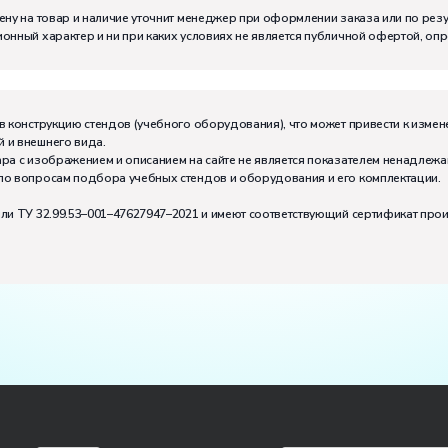
м:
I
ену на товар и наличие уточнит менеджер при оформлении заказа или по рез
онный характер и ни при каких условиях не является публичной офертой, оп
в конструкцию стендов (учебного оборудования), что может привести к измен
 и внешнего вида.
ра с изображением и описанием на сайте не является показателем ненадлежа
по вопросам подбора учебных стендов и оборудования и его комплектации.
или ТУ 32.99.53–001–47627947–2021 и имеют соответствующий сертификат про