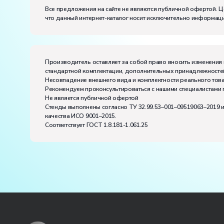
Класс защиты от поражения электрическим токо
Все предложения на сайте не являются публичной офертой. Ц
что данный интернет-каталог носит исключительно информаци
Диапазон рабочих температур, ˚С:
+10…+35
Влажность, %:
до 80
Производитель оставляет за собой право вносить изменения 
стандартной комплектации, дополнительных принадлежностей
Несовпадение внешнего вида и комплектности реального това
Рекомендуем проконсультироваться с нашими специалистами 
Не является публичной офертой
Стенды выполнены согласно ТУ 32.99.53–001–09519063–2019 
качества ИСО 9001–2015.
Соответствует ГОСТ 1.8.181-1.061.25