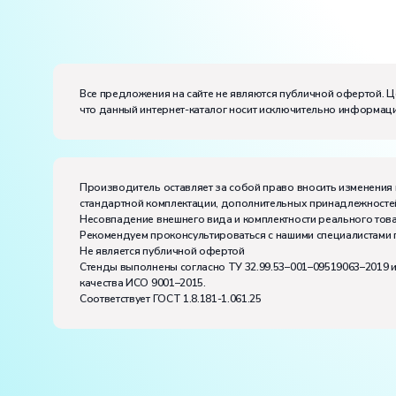
Электропитание:
напряжение, В:
220
частота, Гц:
50
Класс защиты от поражения электрическим токо
Все предложения на сайте не являются публичной офертой. Ц
что данный интернет-каталог носит исключительно информаци
Диапазон рабочих температур, ˚С:
+10…+35
Влажность, %:
до 80
Производитель оставляет за собой право вносить изменения 
стандартной комплектации, дополнительных принадлежностей
Несовпадение внешнего вида и комплектности реального това
Рекомендуем проконсультироваться с нашими специалистами 
Не является публичной офертой
Стенды выполнены согласно ТУ 32.99.53–001–09519063–2019 
качества ИСО 9001–2015.
Соответствует ГОСТ 1.8.181-1.061.25