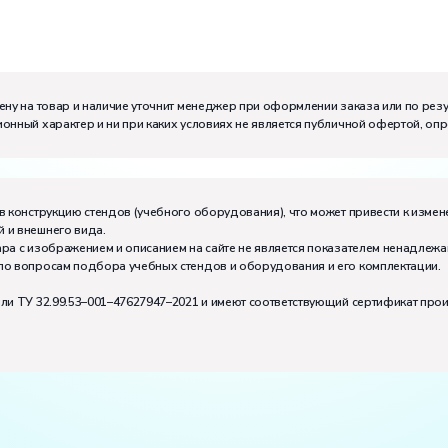
м:
I
ену на товар и наличие уточнит менеджер при оформлении заказа или по рез
онный характер и ни при каких условиях не является публичной офертой, оп
в конструкцию стендов (учебного оборудования), что может привести к измен
 и внешнего вида.
ра с изображением и описанием на сайте не является показателем ненадлежа
по вопросам подбора учебных стендов и оборудования и его комплектации.
или ТУ 32.99.53–001–47627947–2021 и имеют соответствующий сертификат про