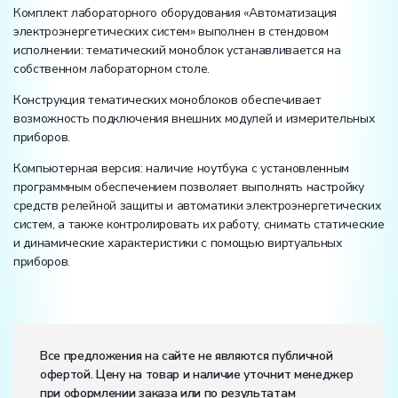
Комплект лабораторного оборудования «Автоматизация
электроэнергетических систем» выполнен в стендовом
исполнении: тематический моноблок устанавливается на
собственном лабораторном столе.
Конструкция тематических моноблоков обеспечивает
возможность подключения внешних модулей и измерительных
приборов.
Компьютерная версия: наличие ноутбука с установленным
программным обеспечением позволяет выполнять настройку
средств релейной защиты и автоматики электроэнергетических
систем, а также контролировать их работу, снимать статические
и динамические характеристики с помощью виртуальных
приборов.
Электропитание:
напряжение, В:
220
Все предложения на сайте не являются публичной
частота, Гц:
50
офертой. Цену на товар и наличие уточнит менеджер
Класс защиты от поражения электрическим током:
I
при оформлении заказа или по результатам