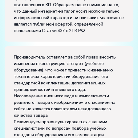
Диапазон рабочих температур, ˚С:
+10…+35
выставленного КП. Обращаем ваше внимание на то,
Влажность, %:
до 80
что данный интернет-каталог носит исключительно
информационный характер и ни при каких условиях не
является публичной офертой, определяемой
положениями Статьи 437 п.2 ГК РФ
Производитель оставляет за собой право вносить
изменения в конструкцию стендов (учебного
оборудования), что может привести к изменению
технических характеристик оборудования, его
стандартной комплектации, дополнительных
принадлежностей и внешнего вида.
Несовпадение внешнего вида и комплектности
реального товара с изображением и описанием на
сайте не является показателем ненадлежащего
качества товара.
Рекомендуем проконсультироваться с нашими
специалистами по вопросам подбора учебных
стендов и оборудования и его комплектации.