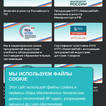
Включён в реестр Российского
Продукция НТП «ЭнергияЛаб»
ПО
включена в реестр
Минпромторга РФ
Мы в национальном союзе
Сертификат участника ООО
предприятий индустрии
НТП «ЭнергияЛаб» ассоциации
учебного оборудования и
предприятий индустрии
поставщиков образовательных
детских товаров
организация
МЫ ИСПОЛЬЗУЕМ ФАЙЛЫ
COOKIE
Этот сайт использует файлы cookies и
Международный сертификат
Сертификат соответствия
менеджмента качества ГОСТ
Учебное оборудование, марки
сервисы сбора обезличенных технических
ISO 9001:2015
ЭнергияЛаб ТУ 32.99.53–001–
47627947–2021 Серийный выпуск
данных посетителей (IP-адрес, разрешение
экрана и др.) для обеспечения