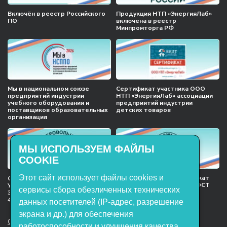
Включён в реестр Российского
Продукция НТП «ЭнергияЛаб»
ПО
включена в реестр
Минпромторга РФ
Мы в национальном союзе
Сертификат участника ООО
предприятий индустрии
НТП «ЭнергияЛаб» ассоциации
учебного оборудования и
предприятий индустрии
поставщиков образовательных
детских товаров
организация
МЫ ИСПОЛЬЗУЕМ ФАЙЛЫ
COOKIE
Этот сайт использует файлы cookies и
Международный сертификат
Сертификат соответствия
менеджмента качества ГОСТ
Учебное оборудование, марки
сервисы сбора обезличенных технических
ISO 9001:2015
ЭнергияЛаб ТУ 32.99.53–001–
47627947–2021 Серийный выпуск
данных посетителей (IP-адрес, разрешение
экрана и др.) для обеспечения
ООО НТП «ЭнергияЛаб». Все права
работоспособности и улучшения качества