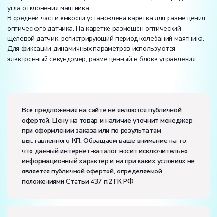
угла отклонения маятника.
В средней части емкости установлена каретка для размещения
оптического датчика. На каретке размещен оптический
щелевой датчик, регистрирующий период колебаний маятника.
Для фиксации динамичных параметров используются
электронный секундомер, размещенный в блоке управления.
Вес:
Размеры (Д x Ш x В):
Все предложения на сайте не являются публичной
офертой. Цену на товар и наличие уточнит менеджер
Потребляемая мощность, В·А:
100
при оформлении заказа или по результатам
Электропитание:
выставленного КП. Обращаем ваше внимание на то,
напряжение, В:
220
что данный интернет-каталог носит исключительно
частота, Гц:
50
информационный характер и ни при каких условиях не
Класс защиты от поражения электрическим током:
I
является публичной офертой, определяемой
Диапазон рабочих температур, ˚С:
+10…+35
положениями Статьи 437 п.2 ГК РФ
Влажность, %:
до 80
Количество человек, которое одновременно и
активно может работать на комплекте:
2