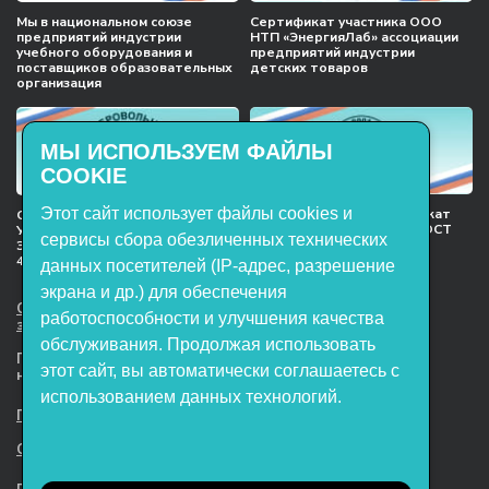
Мы в национальном союзе
Сертификат участника ООО
предприятий индустрии
НТП «ЭнергияЛаб» ассоциации
учебного оборудования и
предприятий индустрии
поставщиков образовательных
детских товаров
организация
МЫ ИСПОЛЬЗУЕМ ФАЙЛЫ
COOKIE
Этот сайт использует файлы cookies и
Международный сертификат
Сертификат соответствия
менеджмента качества ГОСТ
Учебное оборудование, марки
сервисы сбора обезличенных технических
ISO 9001:2015
ЭнергияЛаб ТУ 32.99.53–001–
47627947–2021 Серийный выпуск
данных посетителей (IP-адрес, разрешение
экрана и др.) для обеспечения
ООО НТП «ЭнергияЛаб». Все права
работоспособности и улучшения качества
защищены.
обслуживания. Продолжая использовать
Представленная на сайте информация
этот сайт, вы автоматически соглашаетесь с
не является публичной офертой
использованием данных технологий.
Пользовательское соглашение
Согласие на обработку персональных данных