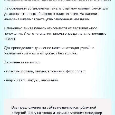
На основании установлена панель с прямоугольным окном для
установки сменных образцов в виде пластин. На панели
нанесена шкала отсчета угла отклонения маятника.
С помощью винта панель отклоняется от вертикального
положения. Угол отклонения панели определяется с помощью
шкалы.
Для приведения в движение маятник отводят рукой на
определенный угол и отпускают без толчка.
В комплекте имеются:
- пластины: сталь, латунь, алюминий, фторопласт;
- шары: сталь, латунь, алюминий.
Электропитание:
напряжение, В:
220
Все предложения на сайте не являются публичной
частота, Гц:
50
офертой. Цену на товар и наличие уточнит менеджер
Класс защиты от поражения электрическим током:
I