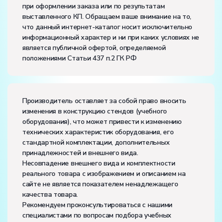
при оформлении заказа или по результатам
Диапазон рабочих температур, ˚С:
+10…+35
выставленного КП. Обращаем ваше внимание на то,
Влажность, %:
до 80
что данный интернет-каталог носит исключительно
информационный характер и ни при каких условиях не
является публичной офертой, определяемой
положениями Статьи 437 п.2 ГК РФ
Производитель оставляет за собой право вносить
изменения в конструкцию стендов (учебного
оборудования), что может привести к изменению
технических характеристик оборудования, его
стандартной комплектации, дополнительных
принадлежностей и внешнего вида.
Несовпадение внешнего вида и комплектности
реального товара с изображением и описанием на
сайте не является показателем ненадлежащего
качества товара.
Рекомендуем проконсультироваться с нашими
специалистами по вопросам подбора учебных