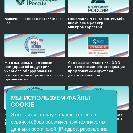
Включён в реестр Российского
Продукция НТП «ЭнергияЛаб»
ПО
включена в реестр
Минпромторга РФ
Мы в национальном союзе
Сертификат участника ООО
предприятий индустрии
НТП «ЭнергияЛаб» ассоциации
учебного оборудования и
предприятий индустрии
поставщиков образовательных
детских товаров
организация
МЫ ИСПОЛЬЗУЕМ ФАЙЛЫ
COOKIE
Этот сайт использует файлы cookies и
Международный сертификат
Сертификат соответствия
менеджмента качества ГОСТ
Учебное оборудование, марки
сервисы сбора обезличенных технических
ISO 9001:2015
ЭнергияЛаб ТУ 32.99.53–001–
47627947–2021 Серийный выпуск
данных посетителей (IP-адрес, разрешение