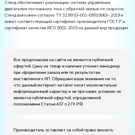
Стенд обеспечивает реализацию системы управления
двигателем постоянного тока с обратной связью по скорости.
Стенд выполнен согласно ТУ 32.99.53–001–09519063– 2019 и
имеет соответствующий сертификат производителя ГОСТ Р и
сертификат качества ИСО 9001-2015 на данный вид продукции.
Электропитание:
напряжение, В:
220
Все предложения на сайте не являются публичной
частота, Гц:
50
офертой. Цену на товар и наличие уточнит менеджер
Класс защиты от поражения электрическим током:
I
при оформлении заказа или по результатам
Диапазон рабочих температур, ˚С:
+10…+35
выставленного КП. Обращаем ваше внимание на то,
Влажность, %:
до 80
что данный интернет-каталог носит исключительно
информационный характер и ни при каких условиях не
является публичной офертой, определяемой
положениями Статьи 437 п.2 ГК РФ
Производитель оставляет за собой право вносить