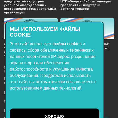
предприятий индустрии
НТП «ЭнергияЛаб» ассоциации
учебного оборудования и
предприятий индустрии
поставщиков образовательных
детских товаров
организация
МЫ ИСПОЛЬЗУЕМ ФАЙЛЫ
COOKIE
Этот сайт использует файлы cookies и
Международный сертификат
Сертификат соответствия
менеджмента качества ГОСТ
Учебное оборудование, марки
сервисы сбора обезличенных технических
ISO 9001:2015
ЭнергияЛаб ТУ 32.99.53–001–
47627947–2021 Серийный выпуск
данных посетителей (IP-адрес, разрешение
экрана и др.) для обеспечения
ООО НТП «ЭнергияЛаб». Все права
работоспособности и улучшения качества
защищены.
обслуживания. Продолжая использовать
Представленная на сайте информация
этот сайт, вы автоматически соглашаетесь с
не является публичной офертой
использованием данных технологий.
Пользовательское соглашение
Согласие на обработку персональных данных
Политика обработки файлов cookie
ХОРОШО