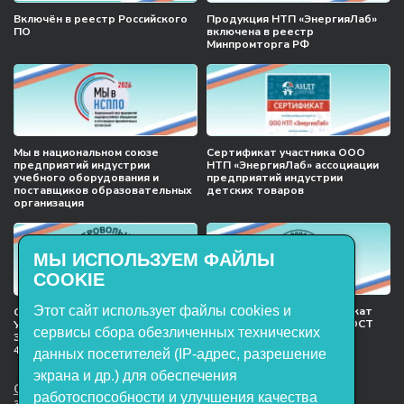
Включён в реестр Российского
Продукция НТП «ЭнергияЛаб»
ПО
включена в реестр
Минпромторга РФ
Мы в национальном союзе
Сертификат участника ООО
предприятий индустрии
НТП «ЭнергияЛаб» ассоциации
учебного оборудования и
предприятий индустрии
поставщиков образовательных
детских товаров
организация
МЫ ИСПОЛЬЗУЕМ ФАЙЛЫ
COOKIE
Этот сайт использует файлы cookies и
Международный сертификат
Сертификат соответствия
менеджмента качества ГОСТ
Учебное оборудование, марки
сервисы сбора обезличенных технических
ISO 9001:2015
ЭнергияЛаб ТУ 32.99.53–001–
47627947–2021 Серийный выпуск
данных посетителей (IP-адрес, разрешение
экрана и др.) для обеспечения
ООО НТП «ЭнергияЛаб». Все права
работоспособности и улучшения качества
защищены.