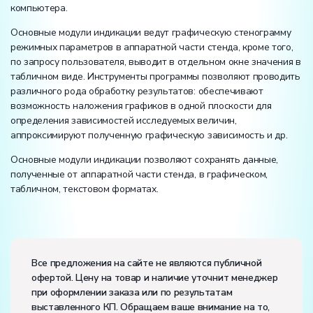
компьютера.
Основные модули индикации ведут графическую стенограмму
режимных параметров в аппаратной части стенда, кроме того,
по запросу пользователя, выводит в отдельном окне значения в
табличном виде. Инструменты программы позволяют проводить
различного рода обработку результатов: обеспечивают
возможность наложения графиков в одной плоскости для
определения зависимостей исследуемых величин,
аппроксимируют полученную графическую зависимость и др.
Основные модули индикации позволяют сохранять данные,
полученные от аппаратной части стенда, в графическом,
табличном, текстовом форматах.
Электропитание:
напряжение, В:
220
Все предложения на сайте не являются публичной
частота, Гц:
50
офертой. Цену на товар и наличие уточнит менеджер
Класс защиты от поражения электрическим током:
I
при оформлении заказа или по результатам
Диапазон рабочих температур, ˚С:
+10…+35
выставленного КП. Обращаем ваше внимание на то,
Влажность, %:
до 80