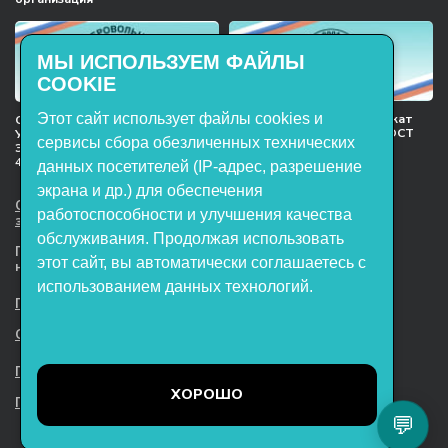
МЫ ИСПОЛЬЗУЕМ ФАЙЛЫ
COOKIE
Этот сайт использует файлы cookies и
Международный сертификат
Сертификат соответствия
менеджмента качества ГОСТ
Учебное оборудование, марки
сервисы сбора обезличенных технических
ISO 9001:2015
ЭнергияЛаб ТУ 32.99.53–001–
47627947–2021 Серийный выпуск
данных посетителей (IP-адрес, разрешение
экрана и др.) для обеспечения
ООО НТП «ЭнергияЛаб». Все права
работоспособности и улучшения качества
защищены.
обслуживания. Продолжая использовать
Представленная на сайте информация
этот сайт, вы автоматически соглашаетесь с
не является публичной офертой
использованием данных технологий.
Пользовательское соглашение
Согласие на обработку персональных данных
Политика обработки файлов cookie
ХОРОШО
Политика конфиденциальности
💬