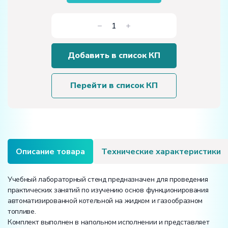
Количество
товара
Учебный
Добавить в список КП
лабораторный
стенд
«Автоматизированная
Перейти в список КП
котельная
на
жидком
и
газообразном
топливе»
Описание товара
Технические характеристики
Учебный лабораторный стенд предназначен для проведения
практических занятий по изучению основ функционирования
автоматизированной котельной на жидком и газообразном
топливе.
Комплект выполнен в напольном исполнении и представляет