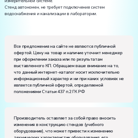
измерительной системе.
Стенд автономен, не требует подключения систем
водоснабжения и канализации в лаборатории.
Вес:
Размеры (Д x Ш x В):
Все предложения на сайте не являются публичной
офертой. Цену на товар и наличие уточнит менеджер
Потребляемая мощность, В·А:
3500
при оформлении заказа или по результатам
Электропитание:
выставленного КП. Обращаем ваше внимание на то,
напряжение, В:
220
что данный интернет-каталог носит исключительно
частота, Гц:
50
информационный характер и ни при каких условиях не
Класс защиты от поражения электрическим током:
I
является публичной офертой, определяемой
Диапазон рабочих температур, ˚С:
+10…+35
положениями Статьи 437 п.2 ГК РФ
Влажность, %:
до 80
Производитель оставляет за собой право вносить
изменения в конструкцию стендов (учебного
оборудования), что может привести к изменению
технических характеристик оборудования, его